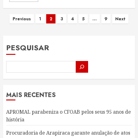
Paginação
Previous
1
2
3
4
5
…
9
Next
de
posts
PESQUISAR
MAIS RECENTES
APROMAL parabeniza o CFOAB pelos seus 95 anos de
história
Procuradoria de Arapiraca garante anulação de atos