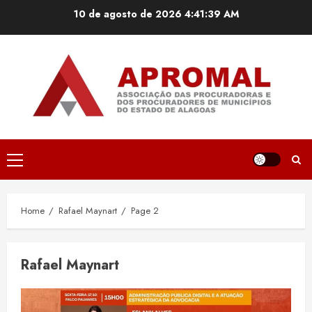
Skip
10 de agosto de 2026
4:41:40 AM
to
content
Primary
Menu
Home
Rafael Maynart
Page 2
Rafael Maynart