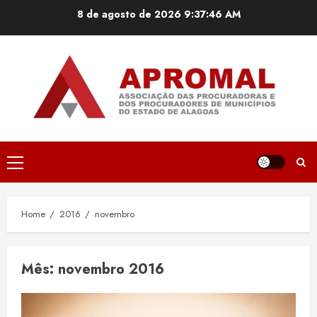
Skip
8 de agosto de 2026
9:37:47 AM
to
content
Primary
Menu
Home
2016
novembro
Mês:
novembro 2016