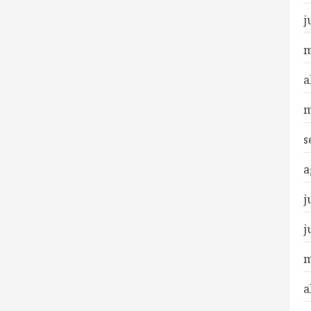
j
m
a
m
s
a
j
j
m
a