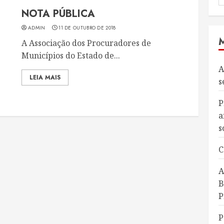
NOTA PÚBLICA
ADMIN
11 DE OUTUBRO DE 2018
A Associação dos Procuradores de
Municípios do Estado de...
A
LEIA MAIS
s
P
a
s
C
A
B
P
P