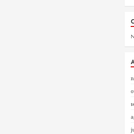
N
n
o
s
a
j