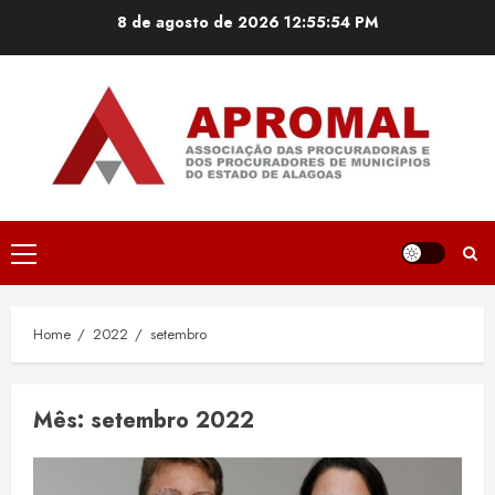
Skip
8 de agosto de 2026
12:55:54 PM
to
content
Primary
Menu
Home
2022
setembro
Mês:
setembro 2022