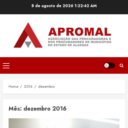
Skip
8 de agosto de 2026
1:22:42 AM
to
content
Primary
Menu
Home
2016
dezembro
Mês:
dezembro 2016