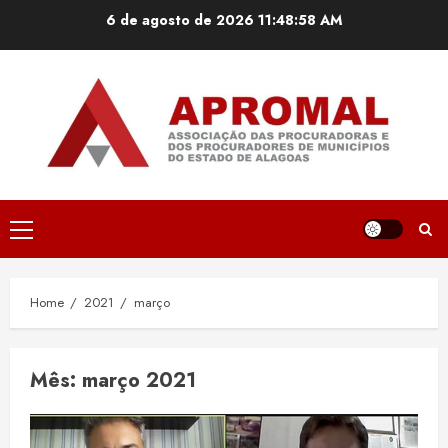
Skip
6 de agosto de 2026
11:48:59 AM
to
content
Primary
Menu
Home
2021
março
Mês:
março 2021