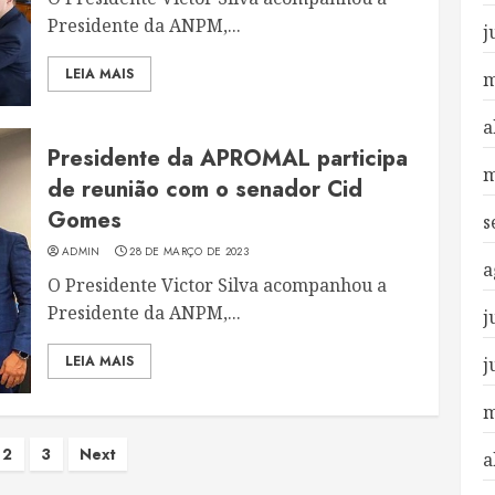
Presidente da ANPM,...
j
LEIA MAIS
m
a
Presidente da APROMAL participa
m
de reunião com o senador Cid
Gomes
s
ADMIN
28 DE MARÇO DE 2023
a
O Presidente Victor Silva acompanhou a
Presidente da ANPM,...
j
LEIA MAIS
j
m
ginação
2
3
Next
a