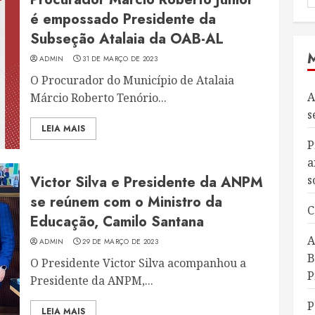
é empossado Presidente da
Subseção Atalaia da OAB-AL
ADMIN
31 DE MARÇO DE 2023
O Procurador do Município de Atalaia
A
Márcio Roberto Tenório...
s
LEIA MAIS
P
a
Victor Silva e Presidente da ANPM
s
se reúnem com o Ministro da
C
Educação, Camilo Santana
A
ADMIN
29 DE MARÇO DE 2023
B
O Presidente Victor Silva acompanhou a
P
Presidente da ANPM,...
P
LEIA MAIS