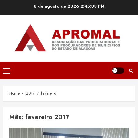
Skip
8 de agosto de 2026
2:45:34 PM
to
content
Primary
Menu
Home
2017
fevereiro
Mês:
fevereiro 2017