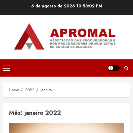
Skip
6 de agosto de 2026
10:53:03 PM
to
content
Primary
Menu
Home
2022
janeiro
Mês:
janeiro 2022